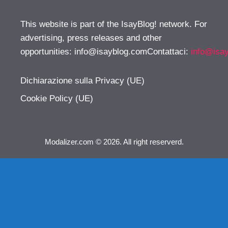
This website is part of the IsayBlog! network. For
advertising, press releases and other
opportunities:
info@isayblog.comContattaci
:
info@isa
Dichiarazione sulla Privacy (UE)
Cookie Policy (UE)
Modalizer.com © 2026. All right reserverd.