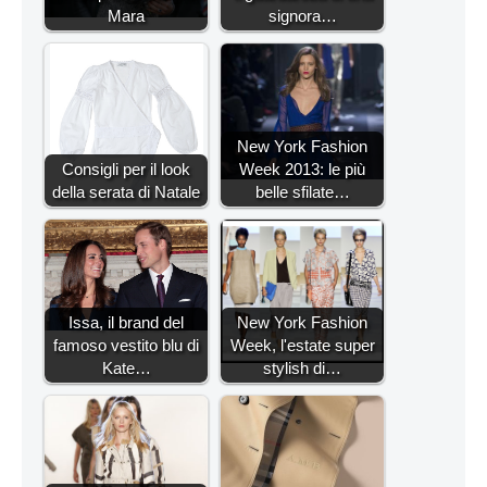
Mara
signora…
New York Fashion
Consigli per il look
Week 2013: le più
della serata di Natale
belle sfilate…
Issa, il brand del
New York Fashion
famoso vestito blu di
Week, l'estate super
Kate…
stylish di…