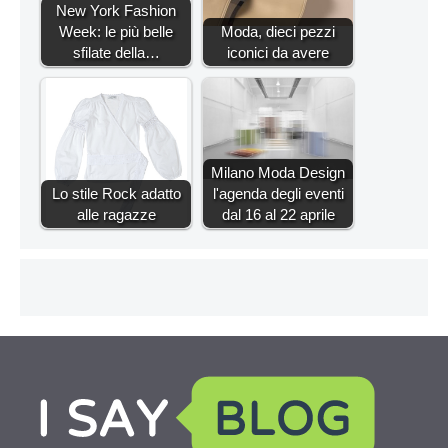
New York Fashion
Week: le più belle
Moda, dieci pezzi
sfilate della…
iconici da avere
Milano Moda Design
Lo stile Rock adatto
l'agenda degli eventi
alle ragazze
dal 16 al 22 aprile