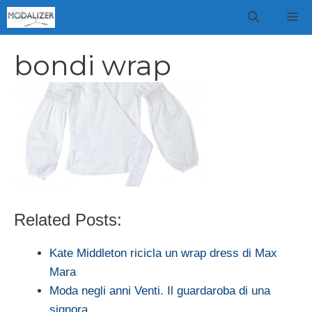
Vai
M
al
contenuto
bondi wrap
Related Posts:
Kate Middleton ricicla un wrap dress di Max
Mara
Moda negli anni Venti. Il guardaroba di una
signora…