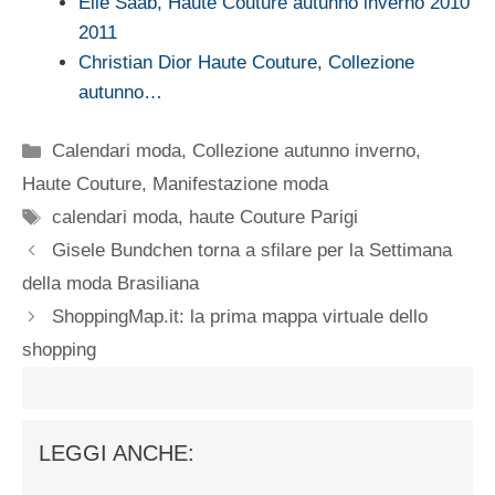
Elie Saab, Haute Couture autunno inverno 2010
2011
Christian Dior Haute Couture, Collezione
autunno…
Categorie
Calendari moda
,
Collezione autunno inverno
,
Haute Couture
,
Manifestazione moda
Tag
calendari moda
,
haute Couture Parigi
Gisele Bundchen torna a sfilare per la Settimana
della moda Brasiliana
ShoppingMap.it: la prima mappa virtuale dello
shopping
LEGGI ANCHE: