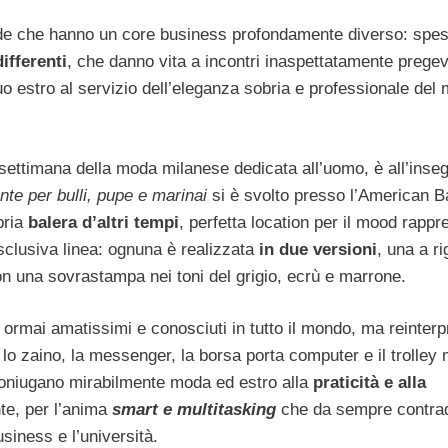
de che hanno un core business profondamente diverso: spe
ifferenti
, che danno vita a incontri inaspettatamente pregevo
o estro al servizio dell’eleganza sobria e professionale del
settimana della moda milanese dedicata all’uomo, è all’inseg
te per bulli, pupe e marinai
si è svolto presso l’American B
pria
balera d’altri tempi
, perfetta location per il mood rapp
lusiva linea: ognuna è realizzata
in due versioni
, una a r
n una sovrastampa nei toni del grigio, ecrù e marrone.
, ormai amatissimi e conosciuti in tutto il mondo, ma reinterpr
: lo zaino, la messenger, la borsa porta computer e il trolley
 coniugano mirabilmente moda ed estro alla
praticità e alla
nte, per l’anima
smart e multitasking
che da sempre contrad
business e l’università.