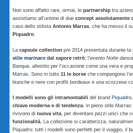
Non sono affatto rare, ormai, le
partnership
tra azien
assistiamo all’unione di due
concept assolutamente d
caso dello stilista
Antonio Marras
, che ha messo il su
Piquadro
.
La
capsule collection
p/e 2014 presentata durante la 
stile marinaro
dal sapore retrò
: l’evento
Notte danzan
Banque, allestito per l’occasione come una vera e pro
Marras
. Sono in tutto
11 le borse
che compongono l’esc
bianche e nere con profili bordeaux e una scozzese co
I modelli sono gli intramontabili
del brand
Piquadro
chiave moderna e di tendenza
, in pieno stile Marras
rivivono di
nuova vita
, per diventare pezzi unici che
funzionalità
. La collezione si caratterizza, naturalme
Piquadro: tutti i modelli sono perfetti per il viaggio, il 