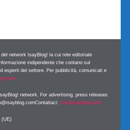
 del network IsayBlog! la cui rete editoriale
 informazione indipendente che contano sul
d esperti del settore. Per pubblicità, comunicati e
log.com
 IsayBlog! network. For advertising, press releases
fo@isayblog.comContattaci
:
info@isayblog.com
y (UE)