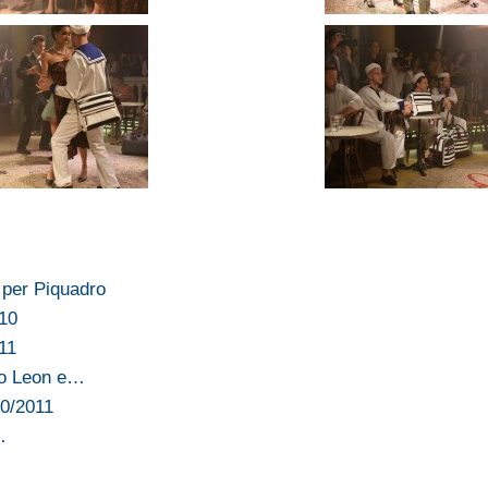
 per Piquadro
010
11
to Leon e…
10/2011
…