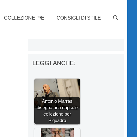
COLLEZIONE P/E
CONSIGLI DI STILE
r
LEGGI ANCHE:
Antonio Marras
disegna una capsule
collezione per
Piquadro