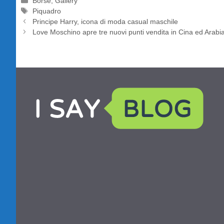
Categorie
Borse
,
Gallery
Tag
Piquadro
Principe Harry, icona di moda casual maschile
Love Moschino apre tre nuovi punti vendita in Cina ed Arabi