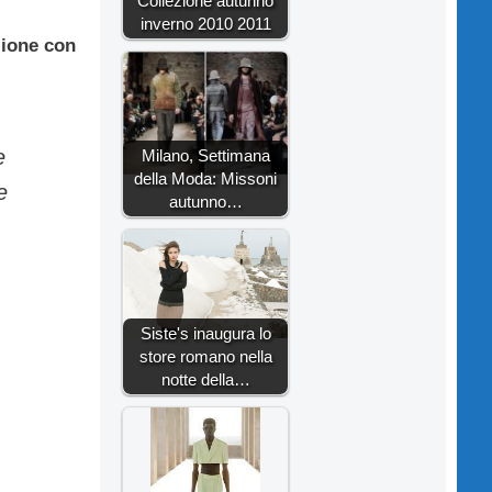
Collezione autunno
inverno 2010 2011
zione con
e
Milano, Settimana
della Moda: Missoni
e
autunno…
Siste's inaugura lo
store romano nella
notte della…