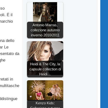
sso
li. È il
 marchio
Antonio Marras,
collezione autunno
inverno 2010/2011
na dello
ar Le
resentato da
ighe
Heidi & The City, la
capsule collection di
Heidi…
etati in
 multitasche
distingue
Kenzo Kids: