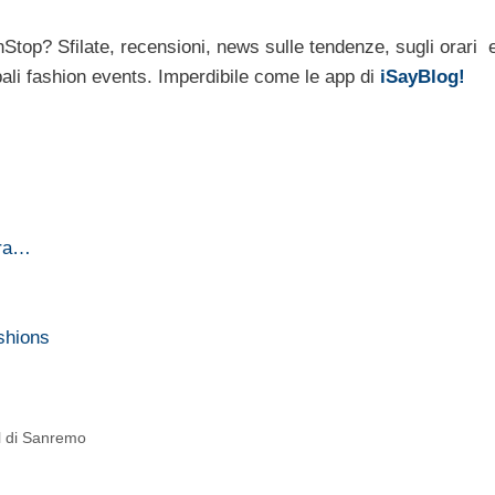
nStop? Sfilate, recensioni, news sulle tendenze, sugli orari e
ipali fashion events. Imperdibile come le app di
iSayBlog!
ora…
shions
al di Sanremo