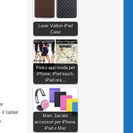
Louis Vuitton iPad
Case
Pinko app moda per
iPhone, iPod touch,
iPad ora…
er
il tablet
Marc Jacobs
.
accessori per iPhone,
iPad e Mac