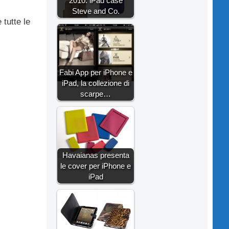
2010: iPad case
Steve and Co.
 tutte le
Fabi App per iPhone e
iPad, la collezione di
scarpe…
Havaianas presenta
le cover per iPhone e
iPad