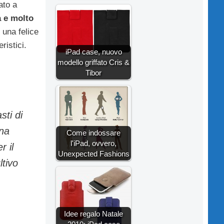
ato a
 e molto
 una felice
ristici.
iPad case, nuovo
modello griffato Cris &
Tibor
ti di
una
Come indossare
l'iPad, ovvero,
r il
Unexpected Fashions
ltivo
Idee regalo Natale