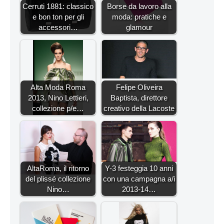
Cerruti 1881: classico
Borse da lavoro alla
e bon ton per gli
moda: pratiche e
accessori…
glamour
Alta Moda Roma
Felipe Oliveira
2013, Nino Lettieri,
Baptista, direttore
collezione p/e…
creativo della Lacoste
AltaRoma, il ritorno
Y-3 festeggia 10 anni
del plissé collezione
con una campagna a/i
Nino…
2013-14…