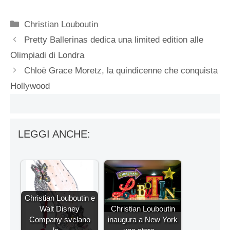
Categorie
Christian Louboutin
Pretty Ballerinas dedica una limited edition alle
Olimpiadi di Londra
Chloë Grace Moretz, la quindicenne che conquista
Hollywood
LEGGI ANCHE:
Christian Louboutin e
Walt Disney
Christian Louboutin
Company svelano
inaugura a New York