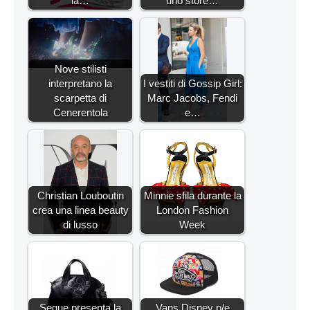
la…
uno store…
Nove stilisti
interpretano la
I vestiti di Gossip Girl:
scarpetta di
Marc Jacobs, Fendi
Cenerentola
e…
Christian Louboutin
Minnie sfila durante la
crea una linea beauty
London Fashion
di lusso
Week
Segue presenta la
Vans Disney p/e