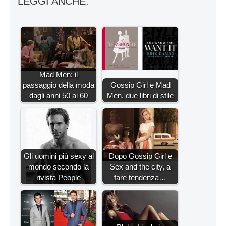
LEGGI ANCHE:
Mad Men: il
passaggio della moda
Gossip Girl e Mad
dagli anni 50 ai 60
Men, due libri di stile
Gli uomini più sexy al
Dopo Gossip Girl e
mondo secondo la
Sex and the city, a
rivista People
fare tendenza…