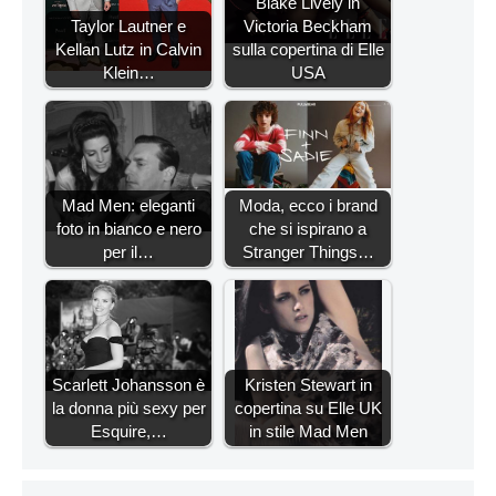
Blake Lively in
Taylor Lautner e
Victoria Beckham
Kellan Lutz in Calvin
sulla copertina di Elle
Klein…
USA
Mad Men: eleganti
Moda, ecco i brand
foto in bianco e nero
che si ispirano a
per il…
Stranger Things…
Scarlett Johansson è
Kristen Stewart in
la donna più sexy per
copertina su Elle UK
Esquire,…
in stile Mad Men