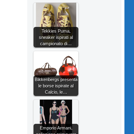
Tekkies Puma,
sneaker ispirati al
campionato di…
Bikkenbergs presenta
le borse ispirate al
Calcio, le…
Emporio Armani,