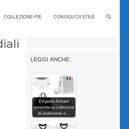
COLLEZIONE P/E
CONSIGLI DI STILE
iali
LEGGI ANCHE:
Emporio Armani
presenta la collezione
di underwear e…