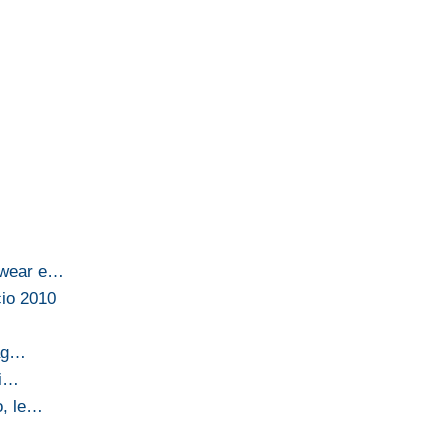
erwear e…
cio 2010
lag…
di…
o, le…