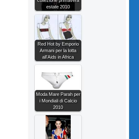
collezione primavera
estate 2010
Red Hot by Emporio
Armani per la lotta
all'Aids in Africa
Moda Mare Parah per
i Mondiali di Calcio
2010