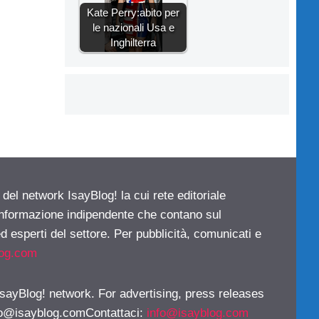
Kate Perry:abito per
le nazionali Usa e
Inghilterra
 del network IsayBlog! la cui rete editoriale
 informazione indipendente che contano sul
d esperti del settore. Per pubblicità, comunicati e
log.com
 IsayBlog! network. For advertising, press releases
fo@isayblog.comContattaci
:
info@isayblog.com