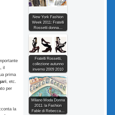
New York Fashion
Week 2011: Fratelli
Rossetti donna…
Fratelli Rossetti,
importante
collezione autunno
 il
inverno 2009 2010
ua prima
gari
, etc.
ato per
Milano Moda Donna
2011: la Fashion
cconta la
Fable di Rebecca…