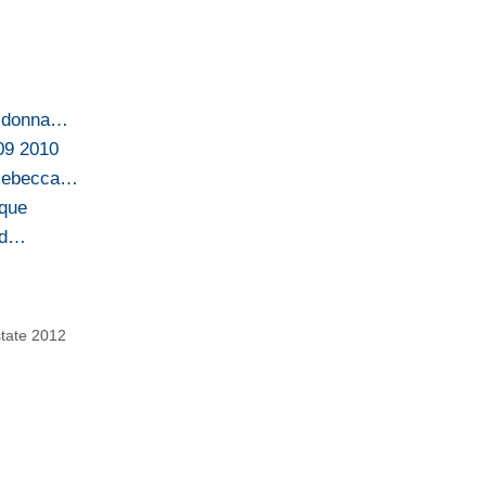
i donna…
009 2010
 Rebecca…
ique
ted…
state 2012