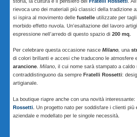
storia, la cultura e il pensiero dei
Fratelli Rossetti
. Al
rievoca uno dei materiali più classici della tradizione 
si ispira al movimento delle
fustelle
utilizzate per tagl
morbido effetto nuvola. Un’esaltazione del lavoro artig
espressione nell’arredo di questo spazio di
200 mq.
Per celebrare questa occasione nasce
Milano
,
una
st
di colori brillanti e accesi che traducono le atmosfere 
arancione
.
Milano
, il cui nome sarà stampato a caldo s
contraddistinguono da sempre
Fratelli Rossetti
: desi
artigianale.
La boutique riapre anche con una novità interessante: 
Rossetti
.
Un progetto nato per soddisfare i clienti più 
aziendale e modellato per le singole necessità.