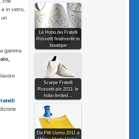
, che
 e in vetro,
 un
Le Hobo dei Fratelli
Rossetti finalmente in
boutique
una gamma
rato,
 lavoro
Scarpe Fratelli
Rossetti p/e 2011: le
hobo limited…
ratelli
adizione
Da Pitti Uomo 2011 a