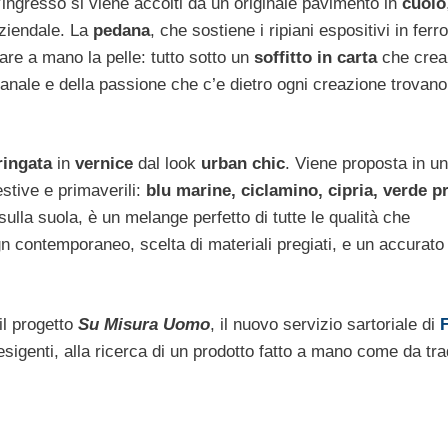
l’ingresso si viene accolti da un originale pavimento in
cuoio
aziendale. La
pedana
, che sostiene i ripiani espositivi in ferro
iare a mano la pelle: tutto sotto un
soffitto in carta
che crea
ianale e della passione che c’e dietro ogni creazione trovano
ringata
in
vernice
dal look
urban chic
. Viene proposta in 
estive e primaverili:
blu marine, ciclamino, cipria, verde p
ulla suola, è un melange perfetto di tutte le qualità che
gn contemporaneo, scelta di materiali pregiati, e un accurato
il progetto
Su Misura Uomo
, il nuovo servizio sartoriale di
F
esigenti, alla ricerca di un prodotto fatto a mano come da tr