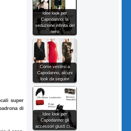
Idee look per
Capodanno: la
seduzione infinita del
nero
Come vestirsi a
Capodanno, alcuni
look da seguire
ocali super
padrona di
Idee look per
Capodanno: gli
accessori giusti ci…