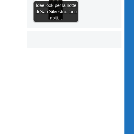
Idee look per la notte
di San Silvestro: tanti
abiti…