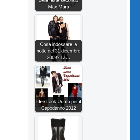
delle feste secondo
Max Mara
Cosa indossare la
notte del 31 dicembre
2009? La…
Idee Look Uomo per il
Capodanno 2012