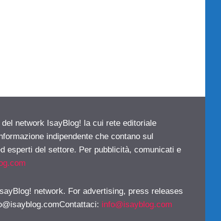
 del network IsayBlog! la cui rete editoriale
 informazione indipendente che contano sul
d esperti del settore. Per pubblicità, comunicati e
log.com
 IsayBlog! network. For advertising, press releases
fo@isayblog.comContattaci
:
info@isayblog.com