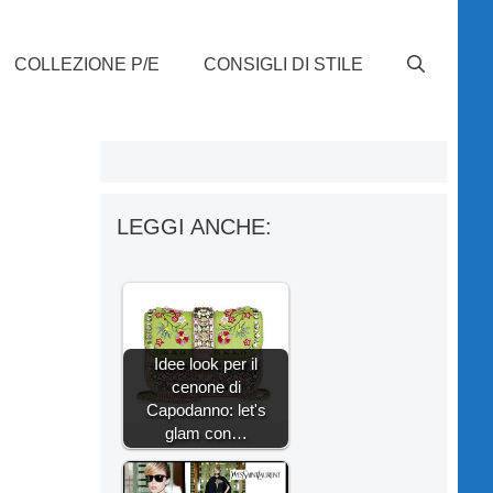
COLLEZIONE P/E
CONSIGLI DI STILE
LEGGI ANCHE:
Idee look per il
cenone di
Capodanno: let's
glam con…