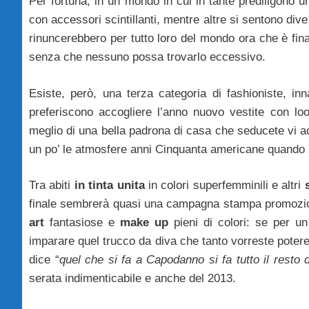
Per fortuna, in un mondo in cui in tante prediligono 
con accessori scintillanti, mentre altre si sentono div
rinuncerebbero per tutto loro del mondo ora che è fina
senza che nessuno possa trovarlo eccessivo.
Esiste, però, una terza categoria di fashioniste, i
preferiscono accogliere l’anno nuovo vestite con loo
meglio di una bella padrona di casa che seducete vi acc
un po’ le atmosfere anni Cinquanta americane quando s
Tra abiti
in tinta unita
in colori superfemminili e altri
finale sembrerà quasi una campagna stampa promozion
art
fantasiose e
make up
pieni di colori: se per un
imparare quel trucco da diva che tanto vorreste pote
dice “
quel che si fa a Capodanno si fa tutto il resto d
serata indimenticabile e anche del 2013.