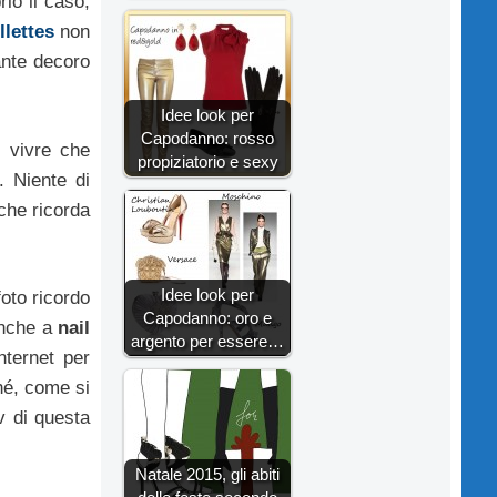
rio il caso,
llettes
non
ante decoro
Idee look per
Capodanno: rosso
e vivre che
propiziatorio e sexy
. Niente di
 che ricorda
Idee look per
foto ricordo
Capodanno: oro e
anche a
nail
argento per essere…
nternet per
hé, come si
iv di questa
Natale 2015, gli abiti