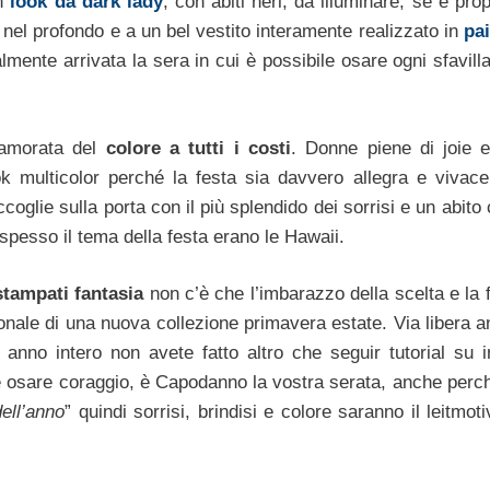
un
look da dark lady
, con abiti neri, da illuminare, se è prop
e nel profondo e a un bel vestito interamente realizzato in
pai
lmente arrivata la sera in cui è possibile osare ogni sfavill
nnamorata del
colore a tutti i costi
. Donne piene di joie 
k multicolor perché la festa sia davvero allegra e vivace
oglie sulla porta con il più splendido dei sorrisi e un abito
pesso il tema della festa erano le Hawaii.
stampati fantasia
non c’è che l’imbarazzo della scelta e la 
ale di una nuova collezione primavera estate. Via libera 
 anno intero non avete fatto altro che seguir tutorial su i
re osare coraggio, è Capodanno la vostra serata, anche perc
ell’anno
” quindi sorrisi, brindisi e colore saranno il leitmot