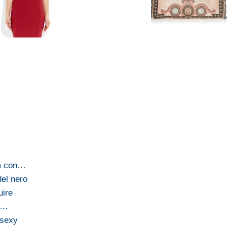
am con…
del nero
uire
ci…
 sexy