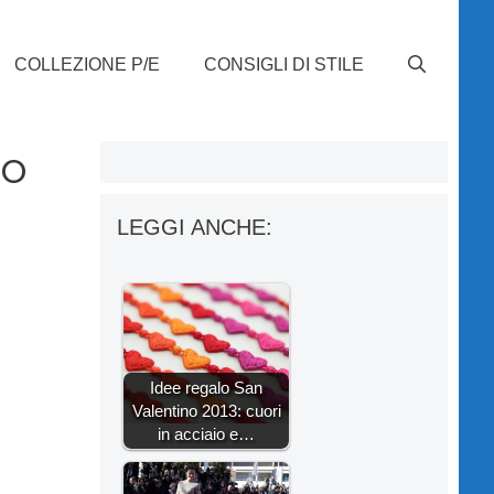
COLLEZIONE P/E
CONSIGLI DI STILE
no
LEGGI ANCHE:
Idee regalo San
Valentino 2013: cuori
in acciaio e…