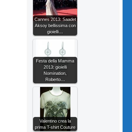
Cannes 2013: Saadet
Aksoy bellissima con
gioielli…
Festa della Mamma
2013: gioielli
Nomination,
Roberto…
Valentino crea la
prima T-shirt Couture