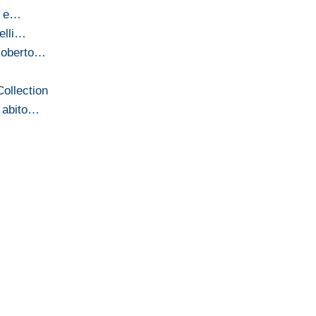
o e…
elli…
 Roberto…
Collection
 abito…