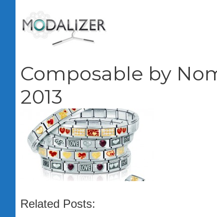
Vai
al
contenuto
Composable by Nomi
2013
Related Posts: