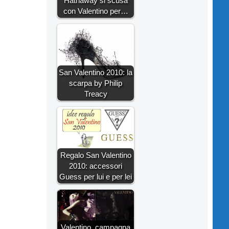
Hathaway si scusa
con Valentino per…
San Valentino 2010: la
scarpa by Philip
Treacy
Regalo San Valentino
2010: accessori
Guess per lui e per lei
Valentino, campagna