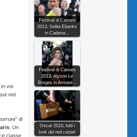
Festival di Cannes
2013, Selita Ebanks
in Cadena…
Festival di Cannes
2013: Alyson Le
Borges in Armani…
in voi
 sul red
urrure” di
Oscar 2016, tutti i
aris
. Un
look del red carpet
ice classe