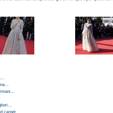
on…
dena…
 Armani…
liori…
ed carpet