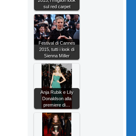
2015, i migliori look
sul red carpet
Festival di Cannes
2015, tutti i look di
Sienna Miller
Anja Rubik e Lily
Donaldson alla
premiere di…