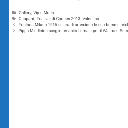
Categorie
Gallery
,
Vip e Moda
Tag
Chopard
,
Festival di Cannes 2013
,
Valentino
Fontana Milano 1915 colora di arancione le sue borse storic
Pippa Middleton sceglie un abito floreale per il Waitrose Su