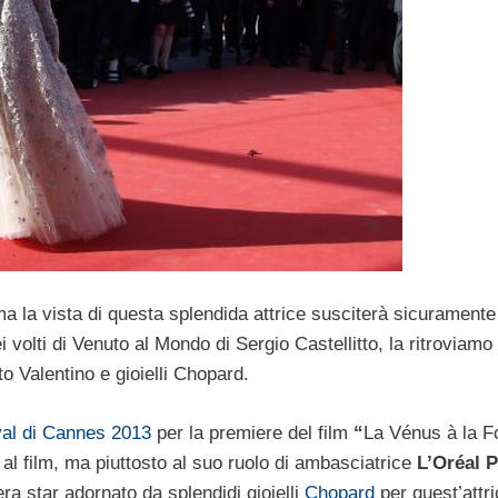
a la vista di questa splendida attrice susciterà sicuramente 
volti di Venuto al Mondo di Sergio Castellitto, la ritroviamo
to Valentino e gioielli Chopard.
val di Cannes 2013
per la premiere del film
“
La Vénus à la Fo
al film, ma piuttosto al suo ruolo di ambasciatrice
L’Oréal P
era star adornato da splendidi gioielli
Chopard
per quest’attr