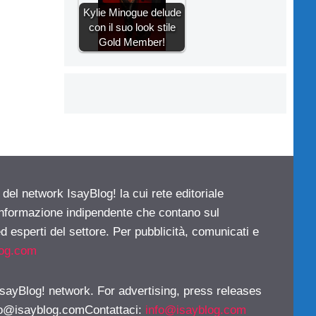
Kylie Minogue delude
con il suo look stile
Gold Member!
 del network IsayBlog! la cui rete editoriale
 informazione indipendente che contano sul
d esperti del settore. Per pubblicità, comunicati e
log.com
 IsayBlog! network. For advertising, press releases
fo@isayblog.comContattaci
:
info@isayblog.com