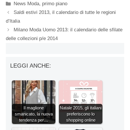
Categorie
News Moda
,
primo piano
Saldi estivi 2013, il calendario di tutte le regioni
d’Italia
Milano Moda Uomo 2013: il calendario delle sfilate
delle collezioni p/e 2014
LEGGI ANCHE:
Il maglione
Natale 2015, gli italiani
smanicato, la nuova
preferiscono lo
tendenza per…
shopping online