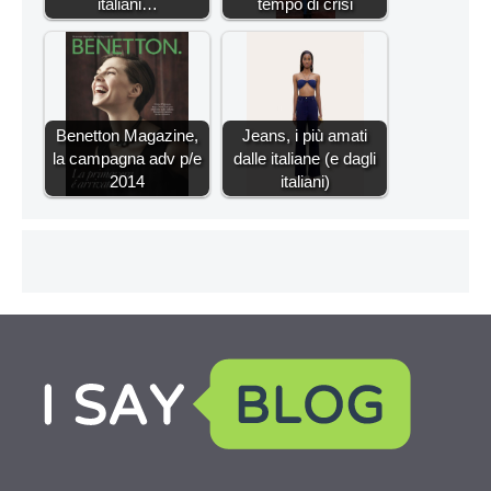
italiani…
tempo di crisi
Benetton Magazine,
Jeans, i più amati
la campagna adv p/e
dalle italiane (e dagli
2014
italiani)