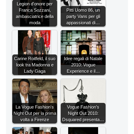
Legion d'onore per
Franca Sozzani,
Pitti Uomo 86, un
ambasciatrice della
party Vans per gli
moda
appassionati di…
Carine Roitfeld, il suo
Idee regali di Natale
look tra Madonna e
2010: Vogue
Lady Gaga
Experience e il…
La Vogue Fashion's
Vogue Fashion’s
Night Out per la prima
Night Out 2010:
volta a Firenze
Dsquared presenta…