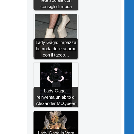
rete sociale con
consigli di moda
Lady Gaga: impazza
la moda delle scarpe
con il tacco…
Lady Gaga -
reinventa un abito di
Alexander McQueen
Lady Gaga in Vera