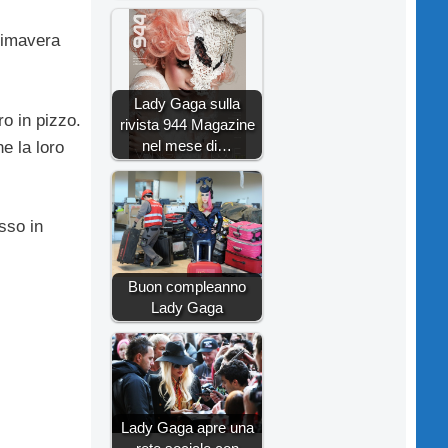
imavera
Lady Gaga sulla
o in pizzo.
rivista 944 Magazine
nel mese di…
e la loro
sso in
Buon compleanno
Lady Gaga
Lady Gaga apre una