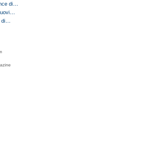
ance di…
 nuovi…
e di…
m
gazine