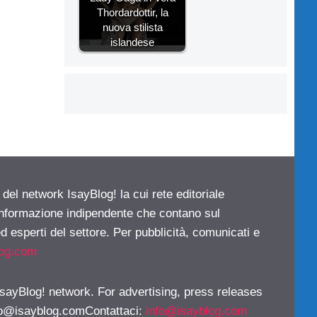
Thordardottir, la
nuova stilista
islandese
 del network IsayBlog! la cui rete editoriale
 informazione indipendente che contano sul
d esperti del settore. Per pubblicità, comunicati e
log.com
 IsayBlog! network. For advertising, press releases
fo@isayblog.comContattaci
:
info@isayblog.com