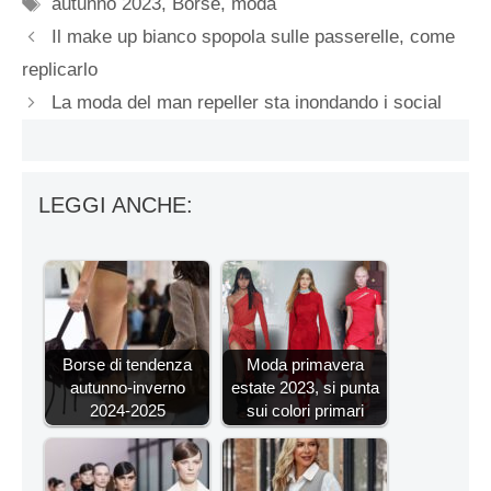
Tag
autunno 2023
,
Borse
,
moda
Il make up bianco spopola sulle passerelle, come
replicarlo
La moda del man repeller sta inondando i social
LEGGI ANCHE:
Borse di tendenza
Moda primavera
autunno-inverno
estate 2023, si punta
2024-2025
sui colori primari