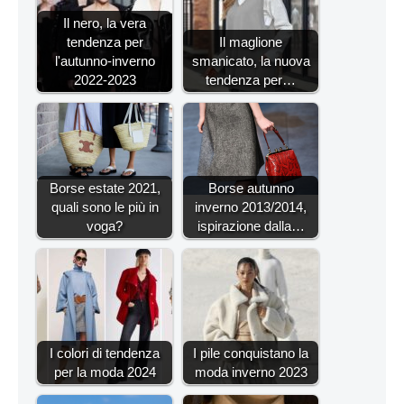
Il nero, la vera
tendenza per
Il maglione
l'autunno-inverno
smanicato, la nuova
2022-2023
tendenza per…
Borse estate 2021,
Borse autunno
quali sono le più in
inverno 2013/2014,
voga?
ispirazione dalla…
I colori di tendenza
I pile conquistano la
per la moda 2024
moda inverno 2023