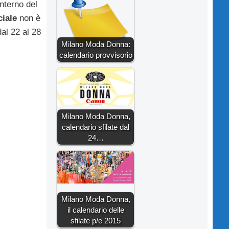
interno del
ciale
non è
al 22 al 28
Milano Moda Donna:
calendario provvisorio
Milano Moda Donna,
calendario sfilate dal
24…
Milano Moda Donna,
il calendario delle
sfilate p/e 2015