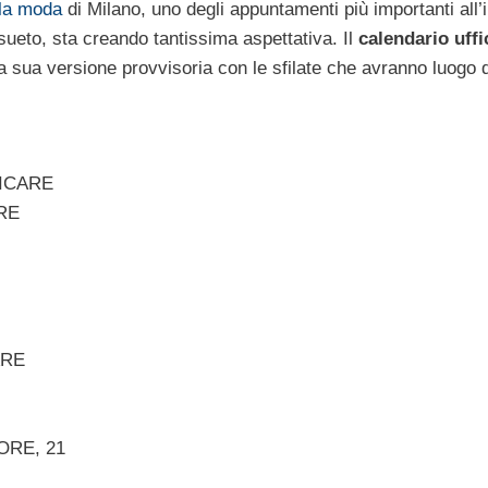
lla moda
di Milano, uno degli appuntamenti più importanti all’
sueto, sta creando tantissima aspettativa. Il
calendario uffi
a sua versione provvisoria con le sfilate che avranno luogo d
NICARE
RE
ARE
ORE, 21