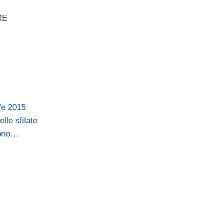
RE
p/e 2015
lle sfilate
orio…