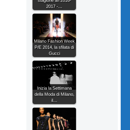
stagione a/i 2016-
2017 -…
Milano Fashion Week
P/E 2014, la sfilata di
Gucci
Inizia la Settimana
della Moda di Milano,
il…