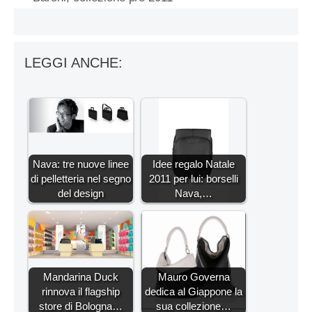
LEGGI ANCHE:
Nava: tre nuove linee
Idee regalo Natale
di pelletteria nel segno
2011 per lui: borselli
del design
Nava,…
Mandarina Duck
Mauro Governa
rinnova il flagship
dedica al Giappone la
store di Bologna…
sua collezione…