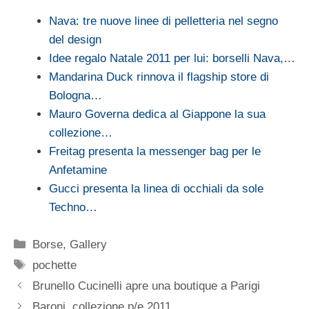
Nava: tre nuove linee di pelletteria nel segno
del design
Idee regalo Natale 2011 per lui: borselli Nava,…
Mandarina Duck rinnova il flagship store di
Bologna…
Mauro Governa dedica al Giappone la sua
collezione…
Freitag presenta la messenger bag per le
Anfetamine
Gucci presenta la linea di occhiali da sole
Techno…
Categorie
Borse
,
Gallery
Tag
pochette
Brunello Cucinelli apre una boutique a Parigi
Baroni, collezione p/e 2011