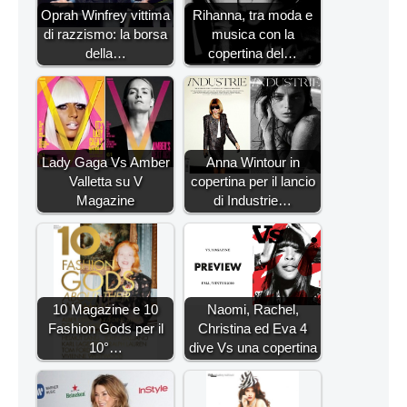
Oprah Winfrey vittima
Rihanna, tra moda e
di razzismo: la borsa
musica con la
della…
copertina del…
Lady Gaga Vs Amber
Anna Wintour in
Valletta su V
copertina per il lancio
Magazine
di Industrie…
10 Magazine e 10
Naomi, Rachel,
Fashion Gods per il
Christina ed Eva 4
10°…
dive Vs una copertina