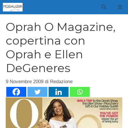
Vai
M
al
contenuto
Oprah O Magazine,
copertina con
Oprah e Ellen
DeGeneres
9 Novembre 2009
di
Redazione