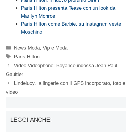
Paris Hilton, il nuovo profumo Siren
Paris Hilton presenta Tease con un look da
Marilyn Monroe
Paris Hilton come Barbie, su Instagram veste
Moschino
Categorie
News Moda
,
Vip e Moda
Tag
Paris Hilton
Video Videophone: Boyance indossa Jean Paul
Gaultier
Lindelucy, la lingerie con il GPS incorporato, foto e
video
LEGGI ANCHE: