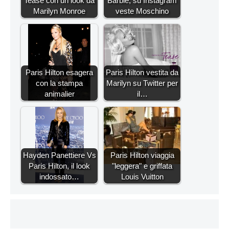
Tease con un look da
Barbie, su Instagram
Marilyn Monroe
veste Moschino
Paris Hilton esagera
Paris Hilton vestita da
con la stampa
Marilyn su Twitter per
animalier
il…
Hayden Panettiere Vs
Paris Hilton viaggia
Paris Hilton, il look
"leggera" e griffata
indossato…
Louis Vuitton