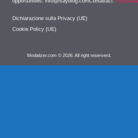
opportunities:
info@isayblog.comContattaci
:
info@isa
Dichiarazione sulla Privacy (UE)
Cookie Policy (UE)
Modalizer.com © 2026. All right reserverd.