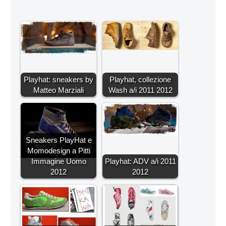
Playhat: sneakers by
Playhat, collezione
Matteo Marziali
Wash a/i 2011 2012
Sneakers PlayHat e
Momodesign a Pitti
Immagine Uomo
Playhat: ADV a/i 2011
2012
2012