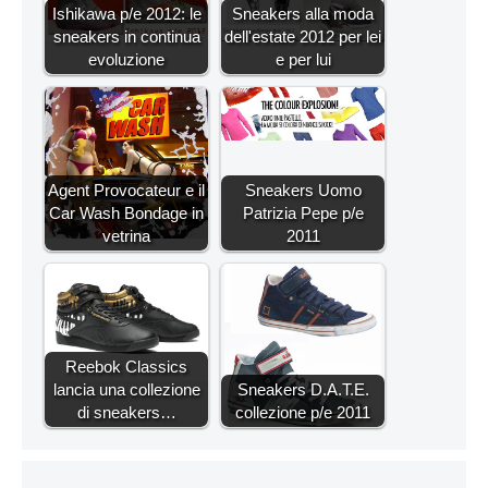
Ishikawa p/e 2012: le
Sneakers alla moda
sneakers in continua
dell'estate 2012 per lei
evoluzione
e per lui
Agent Provocateur e il
Sneakers Uomo
Car Wash Bondage in
Patrizia Pepe p/e
vetrina
2011
Reebok Classics
lancia una collezione
Sneakers D.A.T.E.
di sneakers…
collezione p/e 2011