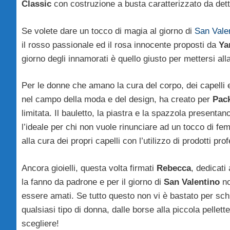
Classic
con costruzione a busta caratterizzato da detta
Se volete dare un tocco di magia al giorno di
San Vale
il rosso passionale ed il rosa innocente proposti da
Ya
giorno degli innamorati è quello giusto per mettersi alla
Per le donne che amano la cura del corpo, dei capelli 
nel campo della moda e del design, ha creato per
Pack
limitata. Il bauletto, la piastra e la spazzola presentan
l’ideale per chi non vuole rinunciare ad un tocco di f
alla cura dei propri capelli con l’utilizzo di prodotti pro
Ancora gioielli, questa volta firmati
Rebecca
, dedicati
la fanno da padrone e per il giorno di
San Valentino
no
essere amati. Se tutto questo non vi è bastato per schi
qualsiasi tipo di donna, dalle borse alla piccola pellet
scegliere!