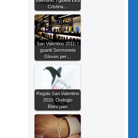
Valentino: I gioielli Eka
Cristina…
San Valentino 2011: I
guanti Sermoneta
Gloves per…
Regalo San Valentino
2010: Orologio
Blancpain