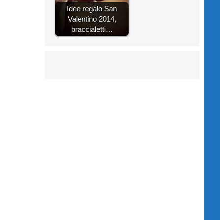
Idee regalo San
Valentino 2014,
braccialetti…