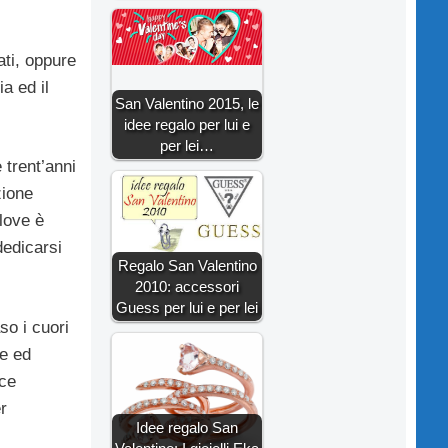
ati, oppure
a ed il
San Valentino 2015, le
idee regalo per lui e
per lei…
e trent’anni
zione
 love è
dedicarsi
Regalo San Valentino
2010: accessori
Guess per lui e per lei
so i cuori
re ed
ice
r
Idee regalo San