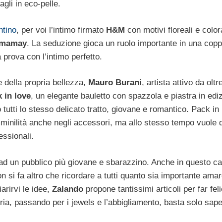
gli in eco-pelle.
ntino
, per voi l’intimo firmato
H&M
con motivi floreali e color
mamay
. La seduzione gioca un ruolo importante in una coppi
 prova con l’intimo perfetto.
e della propria bellezza,
Mauro Burani
, artista attivo da oltr
 in love
, un elegante bauletto con spazzola e piastra in edi
o tutti lo stesso delicato tratto, giovane e romantico. Pack in
emminilità anche negli accessori, ma allo stesso tempo vuole 
fessionali.
 ad un pubblico più giovane e sbarazzino. Anche in questo ca
n si fa altro che ricordare a tutti quanto sia importante ama
arirvi le idee,
Zalando
propone tantissimi articoli per far fel
teria, passando per i jewels e l’abbigliamento, basta solo sape