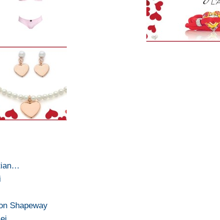
stian…
i
 con Shapeway
 lei…