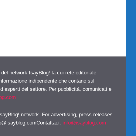
 del network IsayBlog! la cui rete editoriale
 informazione indipendente che contano sul
d esperti del settore. Per pubblicità, comunicati e
log.com
 IsayBlog! network. For advertising, press releases
fo@isayblog.comContattaci
:
info@isayblog.com