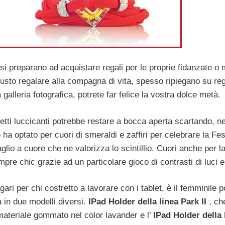
ià si preparano ad acquistare regali per le proprie fidanzate o
iusto regalare alla compagna di vita, spesso ripiegano su regal
alleria fotografica, potrete far felice la vostra dolce metà.
getti luccicanti potrebbe restare a bocca aperta scartando, ne
 ha optato per cuori di smeraldi e zaffiri per celebrare la Fes
aglio a cuore che ne valorizza lo scintillio. Cuori anche per l
empre chic grazie ad un particolare gioco di contrasti di luci e
ri per chi costretto a lavorare con i tablet, è il femminile p
a in due modelli diversi.
IPad Holder della linea Park II
, ch
 materiale gommato nel color lavander e l’
IPad Holder della 