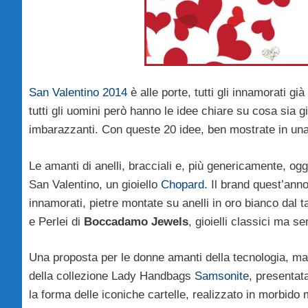
San Valentino 2014
è alle porte, tutti gli innamorati g
tutti gli uomini però hanno le idee chiare su cosa sia g
imbarazzanti. Con queste 20 idee, ben mostrate in una g
Le amanti di anelli, bracciali e, più genericamente, og
San Valentino, un gioiello
Chopard
. Il brand quest’anno
innamorati, pietre montate su anelli in oro bianco dal t
e Perlei di
Boccadamo Jewels
, gioielli classici ma s
Una proposta per le donne amanti della tecnologia, maga
della collezione Lady Handbags
Samsonite
, presentat
la forma delle iconiche cartelle, realizzato in morbido