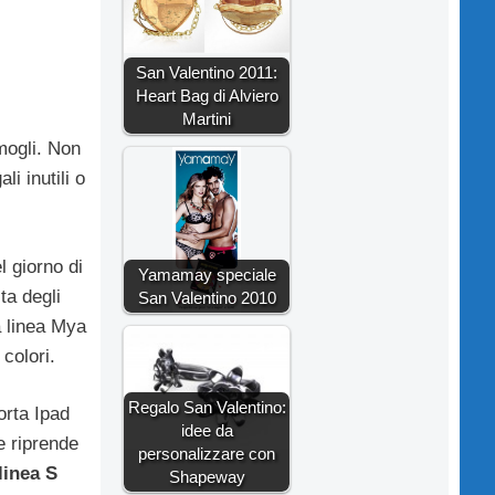
San Valentino 2011:
Heart Bag di Alviero
Martini
 mogli. Non
i inutili o
l giorno di
Yamamay speciale
ta degli
San Valentino 2010
a linea Mya
 colori.
Regalo San Valentino:
orta Ipad
idee da
e riprende
personalizzare con
linea S
Shapeway