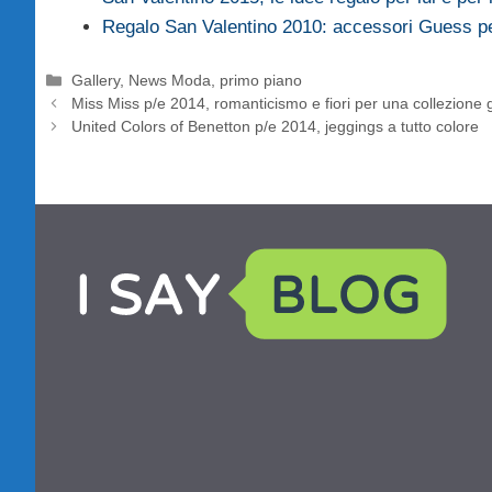
Regalo San Valentino 2010: accessori Guess per 
Categorie
Gallery
,
News Moda
,
primo piano
Miss Miss p/e 2014, romanticismo e fiori per una collezione
United Colors of Benetton p/e 2014, jeggings a tutto colore