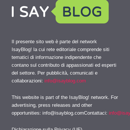
Il presente sito web è parte del network
IsayBlog! la cui rete editoriale comprende siti
tematici di informazione indipendente che
contano sul contributo di appassionati ed esperti
del settore. Per pubblicità, comunicati e
collaborazioni:
info@isayblog.com
This website is part of the IsayBlog! network. For
advertising, press releases and other
opportunities:
info@isayblog.comContattaci
:
info@isa
Dichiarazione sulla Privacy (UE)