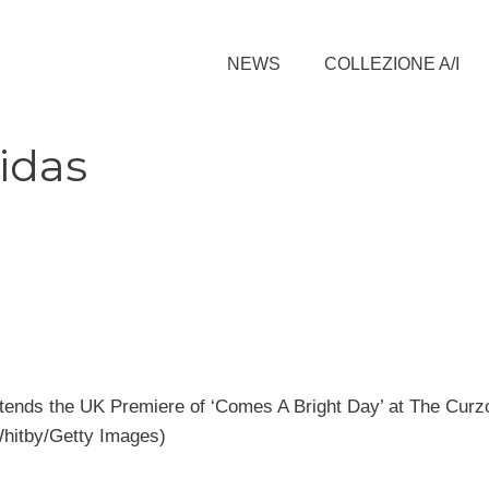
NEWS
COLLEZIONE A/I
idas
ds the UK Premiere of ‘Comes A Bright Day’ at The Curz
Whitby/Getty Images)