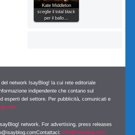
Kate Middleton
sceglie il total black
per il ballo…
 del network IsayBlog! la cui rete editoriale
 informazione indipendente che contano sul
d esperti del settore. Per pubblicità, comunicati e
log.com
 IsayBlog! network. For advertising, press releases
fo@isayblog.comContattaci
:
info@isayblog.com