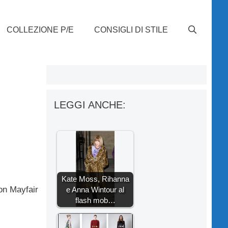
COLLEZIONE P/E
CONSIGLI DI STILE
LEGGI ANCHE:
Kate Moss, Rihanna
on Mayfair
e Anna Wintour al
flash mob…