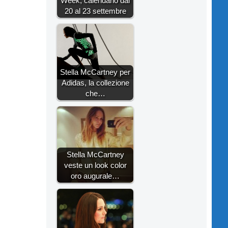
Week, calendario dal
20 al 23 settembre
Stella McCartney per
Adidas, la collezione
che…
Stella McCartney
veste un look color
oro augurale…