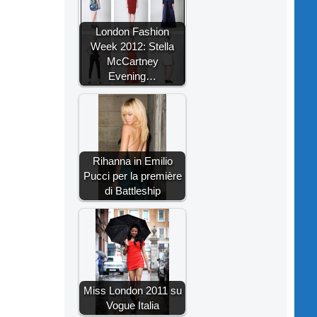
London Fashion
Week 2012: Stella
McCartney
Evening…
Rihanna in Emilio
Pucci per la première
di Battleship
Miss London 2011 su
Vogue Italia