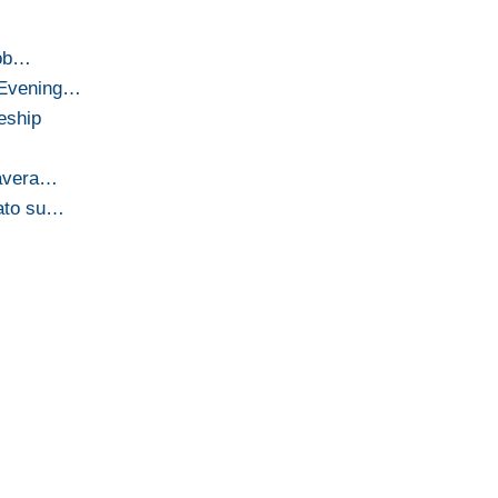
mob…
 Evening…
leship
mavera…
cato su…