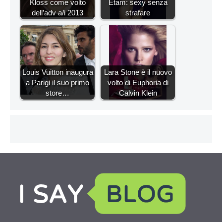
Kloss come volto
Etam: sexy senza
dell’adv a/i 2013
strafare
Louis Vuitton inaugura
Lara Stone è il nuovo
a Parigi il suo primo
volto di Euphoria di
store…
Calvin Klein