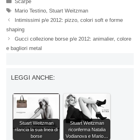
Categorie
Scarpe
Tag
Mario Testino
,
Stuart Weitzman
Intimissimi p/e 2012: pizzo, colori soft e forme
shaping
Gucci collezione borse p/e 2012: animalier, colore
e bagliori metal
LEGGI ANCHE:
Stuart Weitzman
Stuart Weitzman
rilancia la sua linea di
riconferma Natalia
borse
Vodianova e Mario…