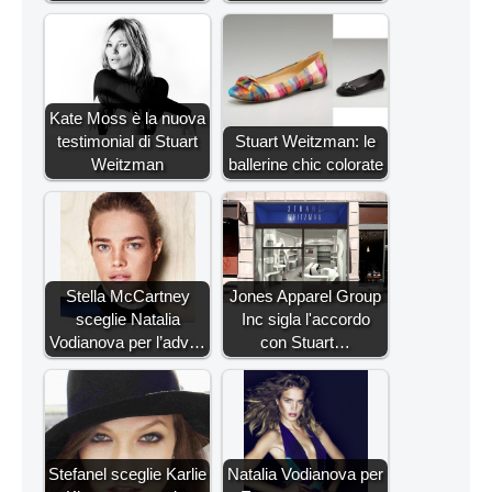
Kate Moss è la nuova
testimonial di Stuart
Stuart Weitzman: le
Weitzman
ballerine chic colorate
Stella McCartney
Jones Apparel Group
sceglie Natalia
Inc sigla l'accordo
Vodianova per l’adv…
con Stuart…
Stefanel sceglie Karlie
Natalia Vodianova per