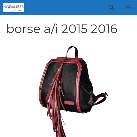
Vai
M
al
contenuto
borse a/i 2015 2016