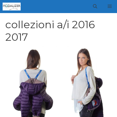
Vai
M
al
contenuto
collezioni a/i 2016
2017