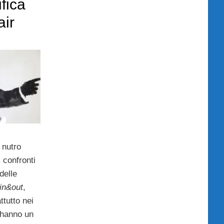
ifica
air
 nutro
 confronti
delle
in&out
,
ttutto nei
: hanno un