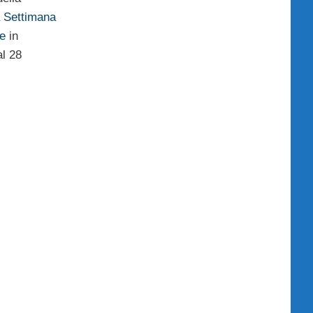
a
Settimana
e
in
l 28