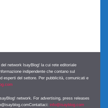
 del network IsayBlog! la cui rete editoriale
 informazione indipendente che contano sul
d esperti del settore. Per pubblicità, comunicati e
log.com
 IsayBlog! network. For advertising, press releases
fo@isayblog.comContattaci
:
info@isayblog.com