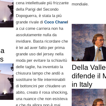
cena intellettuale più frizzante
mondiale.
della Parigi del Secondo
Dopoguerra, è stata la più
grande rivale di
Coco Chane
l
a cui come carriera non ha
assolutamente nulla da
invidiare. Basta ricordare che
è lei ad aver fatto per prima
 a
grande uso del jersey nella
s
moda per evitare la schiavitù
Della Valle
delle taglie, ha inventato la
chiusura lampo che andò a
difende il
sostituire le file interminabili
in Italy
di bottoncini per chiudere un
abito, creato il rosa shocking,
una nuance che non esisteva
e che da allora non è mai