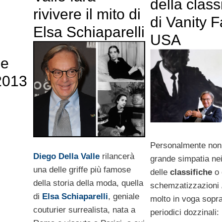
della class
rivivere il mito di
di Vanity F
Elsa Schiaparelli
USA
he
2013
Personalmente non
Diego Della Valle
rilancerà
grande simpatia nei
una delle griffe più famose
delle
classifiche
o 
della storia della moda, quella
schemzatizzazioni
di
Elsa Schiaparelli
, geniale
molto in voga sopra
couturier surrealista, nata a
periodici dozzinali