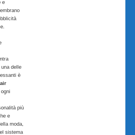
e e
sembrano
bblicità
ie.
e
ntra
: una delle
ressanti è
air
 ogni
onalità più
che e
della moda,
del sistema