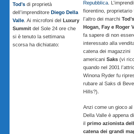
Repubblica
. L’imprendi
Tod’s
di proprietà
fiorentino, proprietario 
dell’imprenditore
Diego Della
l’altro dei marchi
Tod’s
Valle
. Ai microfoni del
Luxury
Hogan, Fay e Roger V
Summit
del Sole 24 ore che
fa sapere di non esser
si è tenuto la settimana
interessato alla vendit
scorsa ha dichiatato:
catena dei magazzini
americani
Saks
(vi ric
quando nel 2001 l’attri
Winona Ryder fu ripre
rubare al Saks di Beve
Hills?).
Anzi come un gioco al 
Della Valle è appena d
il
primo azionista del
catena dei grandi ma