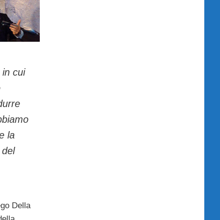
in cui
o
durre
obbiamo
e la
 del
ego Della
della