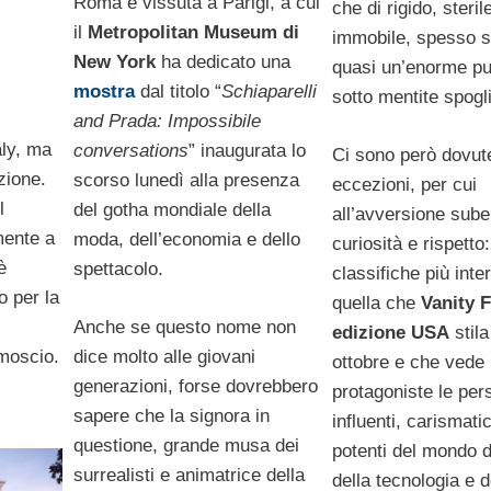
Roma e vissuta a Parigi, a cui
che di rigido, steril
il
Metropolitan Museum di
immobile, spesso 
New York
ha dedicato una
quasi un’enorme pu
mostra
dal titolo “
Schiaparelli
sotto mentite spogl
and Prada: Impossibile
aly, ma
conversations
” inaugurata lo
Ci sono però dovut
zione.
scorso lunedì alla presenza
eccezioni, per cui
l
del gotha mondiale della
all’avversione sube
mente a
moda, dell’economia e dello
curiosità e rispetto
è
spettacolo.
classifiche più inte
o per la
quella che
Vanity F
Anche se questo nome non
edizione USA
stila
dice molto alle giovani
amoscio.
ottobre e che vede
generazioni, forse dovrebbero
protagoniste le pers
sapere che la signora in
influenti, carismati
questione, grande musa dei
potenti del mondo 
surrealisti e animatrice della
della tecnologia e 