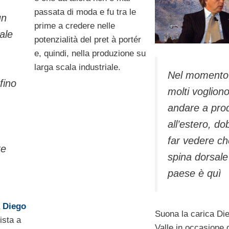
passata di moda e fu tra le
un
prime a credere nelle
ale
potenzialità del pret à portér
e, quindi, nella produzione su
larga scala industriale.
Nel momento 
fino
molti voglion
andare a pro
all’estero, d
far vedere ch
te
spina dorsale
paese è quì
a
Diego
Suona la carica Di
ista a
Valle in occasione 