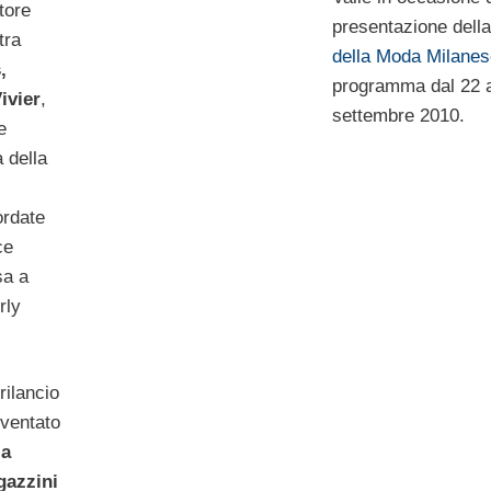
tore
presentazione dell
tra
della Moda Milanes
,
programma dal 22 a
ivier
,
settembre 2010.
e
a della
ordate
ce
sa a
rly
rilancio
iventato
la
gazzini