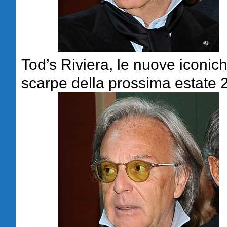
Tod’s Riviera, le nuove iconic
scarpe della prossima estate 