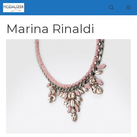
Vai
M
al
contenuto
Marina Rinaldi