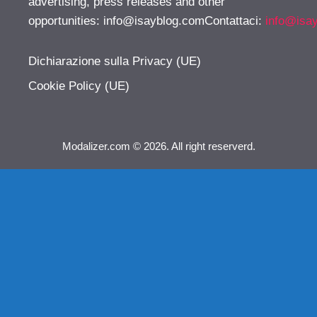
advertising, press releases and other
opportunities:
info@isayblog.comContattaci
:
info@isa
Dichiarazione sulla Privacy (UE)
Cookie Policy (UE)
Modalizer.com © 2026. All right reserverd.