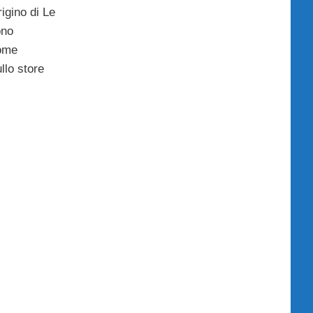
igino di Le
ono
come
llo store