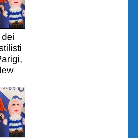
 dei
tilisti
arigi,
New