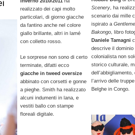
inverno 2010/2011
ha
ei
Scenery
, ha realizz
realizzato dei capi molto
scenario dai mille c
particolari, di giorno giacche
ispirato a
Gentleme
da fantino anche nel colore
Bakongo
, libro foto
giallo brillante, altri in lamé
Daniele Tamagni
c
con colletto rosso.
descrive il dominio
colonialista non solo
Le sorprese non sono di certo
storico culturale, 
terminate, difatti ecco
dell’abbigliamento,
giacche in tweed oversize
l’arrivo delle trupp
abbinato con corsetti e gonne
Belghe in Congo.
a pieghe. Smith ha realizzato
alcuni indumenti in lana, e
vestiti ballo con stampe
floreali digitale.