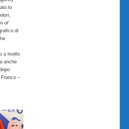
ato lo
olori,
n of
grafico di
he
 a livello
ma anche
 dopo
e Franco –