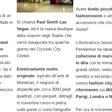
Avete
bimbi piccol
 di un
fashionissimi
o am
Si chiama
Paul Smith Las
 Made in
accessorio che rima
Vegas
, ed è la nuova boutique
moda?
della maison negli States che
aesi
verrà inaugurata tra qualche
L’illustratrice Jessi
un
giorno nel
Crystals City
Pemberton ha idea
 sono
Center
.
collezione di mari
locato
le dita
con le immag
Esteticamente molto
. Se il
grandi stilisti, sele
originale
, ispirato all’arte di
ha dato
vendita a seconda 
Mondrian, il negozio di
o
vostra
fashion city
disperde per circa 3000 piedi
 ancora
riferimento
sia
Mi
quadrati, con parquet, dettagli
Parigi, Londra o 
in travertino rosso e pietra,
sulle pareti ci sono fotografie
Per ora le troverete