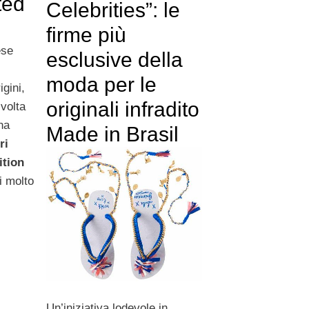
ted
Celebrities”: le
firme più
ese
esclusive della
moda per le
igini,
originali infradito
volta
una
Made in Brasil
ri
ition
i molto
Un’iniziativa lodevole in