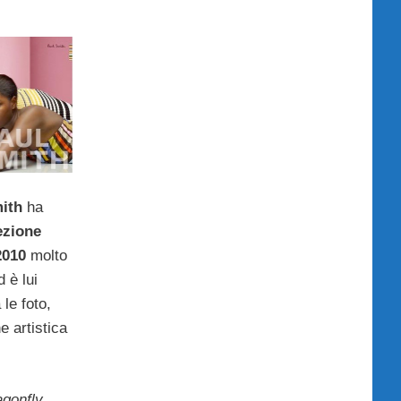
mith
ha
ezione
2010
molto
 è lui
le foto,
e artistica
gonfly