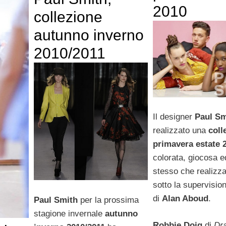
2010
collezione
autunno inverno
2010/2011
Il designer
Paul S
realizzato una
coll
primavera estate 
colorata, giocosa ed
stesso che realizza 
sotto la supervision
di
Alan Aboud
.
Paul Smith
per la prossima
stagione invernale
autunno
Robbie Doig
di
Dra