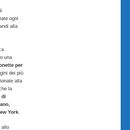
i
ate ogni
ndi alla
ca
to una
onette per
ini dei più
zionate alla
che la
 di
lano,
New York
.
 allo