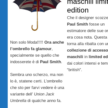
maschili limi
edition
Che il designer scozz
Paul Smith
fosse un
estimatore delle sue or
era cosa nota. Questa 
Non solo Moda!!!!!
Ora anche
torna alla ribalta con 
l’ombrello fa glamour
,
collezione di accesso
specialmente se quello che
maschili
in
limited ed
indosserete è di
Paul Smith
.
dai colori intensi e tem
“british”.
Sembra uno scherzo, ma non
lo è, statene certi. L’ombrello
che sto per farvi vedere è una
variante dell’
Union Jack
Umbrella
di qualche anno fa.