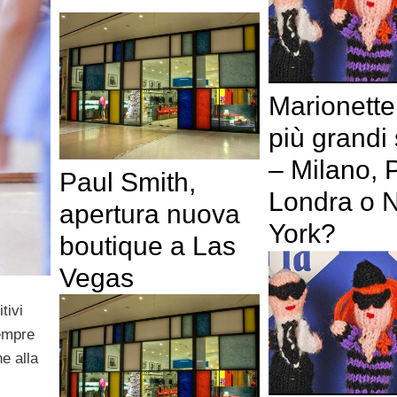
Marionette
più grandi s
– Milano, P
Paul Smith,
Londra o 
apertura nuova
York?
boutique a Las
Vegas
tivi
sempre
e alla