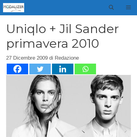
Vai
M
al
contenuto
Uniqlo + Jil Sander
primavera 2010
27 Dicembre 2009
di
Redazione