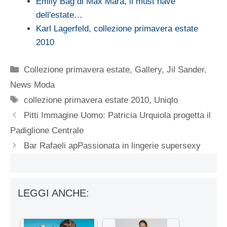
Emily Bag di Max Mara, il must have
dell'estate…
Karl Lagerfeld, collezione primavera estate
2010
Categorie
Collezione primavera estate
,
Gallery
,
Jil Sander
,
News Moda
Tag
collezione primavera estate 2010
,
Uniqlo
Pitti Immagine Uomo: Patricia Urquiola progetta il
Padiglione Centrale
Bar Rafaeli apPassionata in lingerie supersexy
LEGGI ANCHE: