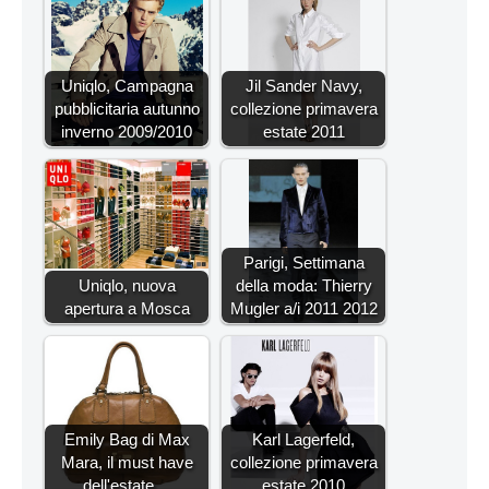
Uniqlo, Campagna
Jil Sander Navy,
pubblicitaria autunno
collezione primavera
inverno 2009/2010
estate 2011
Parigi, Settimana
Uniqlo, nuova
della moda: Thierry
apertura a Mosca
Mugler a/i 2011 2012
Emily Bag di Max
Karl Lagerfeld,
Mara, il must have
collezione primavera
dell'estate…
estate 2010