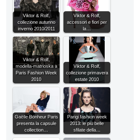
Viktor & Rolf,
Viktor & Rolf,
collezione autunno
accessori e fiori per
inverno 2010/2011
la…
Viktor & Rolf,
modella-matrioska a
Viktor & Rolf,
Paris Fashion Week
collezione primavera
2010
estate 2010
Gaëlle Bonheur Paris
Parigi fashion week
presenta la capsule
2013: le più belle
collection…
sfilate della…