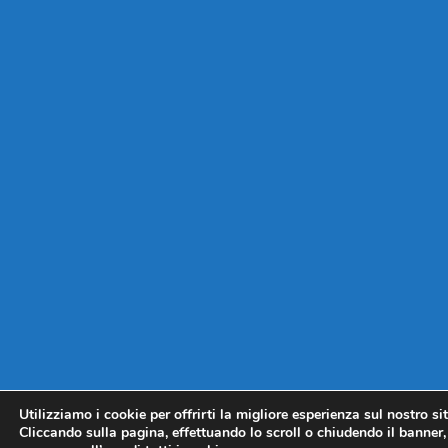
Utilizziamo i cookie per offrirti la migliore esperienza sul nostro si
Cliccando sulla pagina, effettuando lo scroll o chiudendo il banner, 