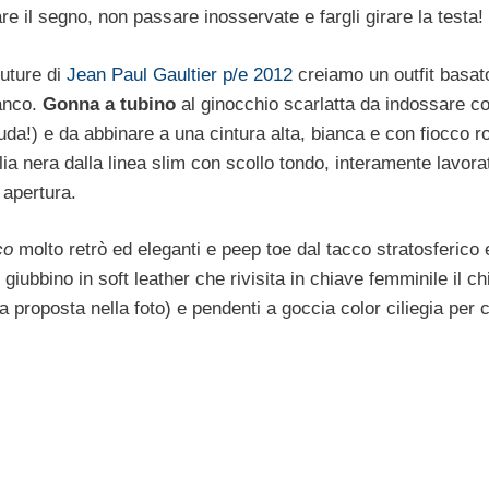
are il segno, non passare inosservate e fargli girare la testa!
outure di
Jean Paul Gaultier p/e 2012
creiamo un outfit basato
anco.
Gonna a tubino
al ginocchio scarlatta da indossare c
da!) e da abbinare a una cintura alta, bianca e con fiocco 
ia nera dalla linea slim con scollo tondo, interamente lavorat
 apertura.
co
molto retrò ed eleganti e peep toe dal tacco stratosferico
giubbino in soft leather che rivisita in chiave femminile il c
a proposta nella foto) e pendenti a goccia color ciliegia per