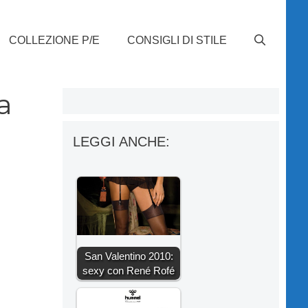
COLLEZIONE P/E
CONSIGLI DI STILE
a
LEGGI ANCHE:
San Valentino 2010:
sexy con René Rofé