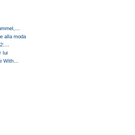
 Hummel,…
se alla moda
012:…
 lui
ve With…