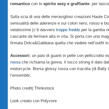
romantico
con lo
spirito sexy e graffiante
: per lasci
Sulla scia di una delle meravigliosi creazioni Haute C
sensualità delle aderenze e sui colori nero, rosso e bi
velatissime (c’è davvero
troppo freddo
per la gamba nu
cascante da fermare alta in vita. Si porta con una magl
firmata Dolce&Gabbana quella che vedete nell’outfit in
Accessori
: un paio di guanti in pelle con pellicciotto
e
rossa
che richiama la gonna. Il tocco strong è dato dal 
motorcycle. Borsa glossy rossa con tracolla (di Bally l
l’
ensemble
.
Photo credit| Thinkstock
Look creato con Polyvore