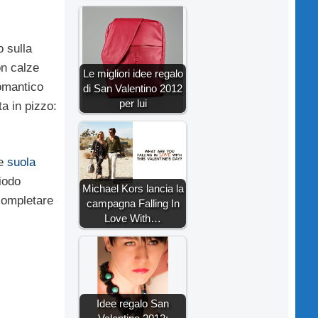
 sulla
on calze
Le migliori idee regalo
romantico
di San Valentino 2012
per lui
a in pizzo:
 e
suola
hiodo
Michael Kors lancia la
 completare
campagna Falling In
Love With…
Idee regalo San