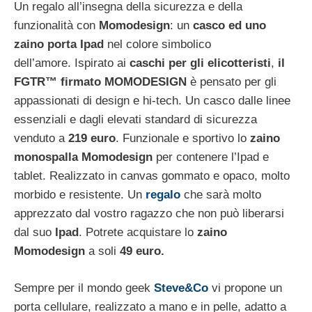
Un regalo all’insegna della sicurezza e della
funzionalità con
Momodesign
: un
casco ed uno
zaino porta Ipad
nel colore simbolico
dell’amore. Ispirato ai
caschi per gli elicotteristi
,
il
FGTR™ firmato MOMODESIGN
è pensato per gli
appassionati di design e hi-tech. Un casco dalle linee
essenziali e dagli elevati standard di sicurezza
venduto a
219
euro
. Funzionale e sportivo lo
zaino
monospalla Momodesign
per contenere l’Ipad e
tablet. Realizzato in canvas gommato e opaco, molto
morbido e resistente. Un
regalo
che sarà molto
apprezzato dal vostro ragazzo che non può liberarsi
dal suo
Ipad
. Potrete acquistare lo
zaino
Momodesign
a soli
49 euro.
Sempre per il mondo geek
Steve&Co
vi propone un
porta cellulare, realizzato a mano e in pelle, adatto a