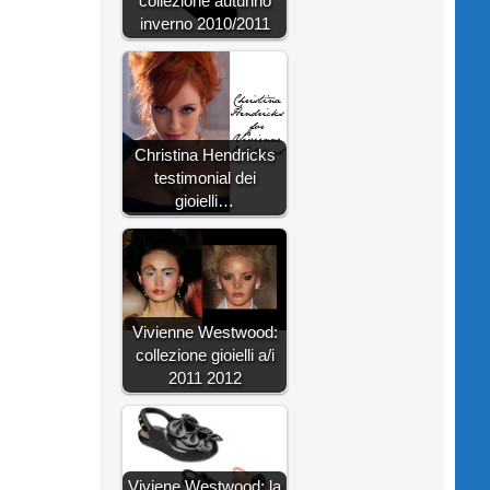
collezione autunno
inverno 2010/2011
Christina Hendricks
testimonial dei
gioielli…
Vivienne Westwood:
collezione gioielli a/i
2011 2012
Viviene Westwood: la