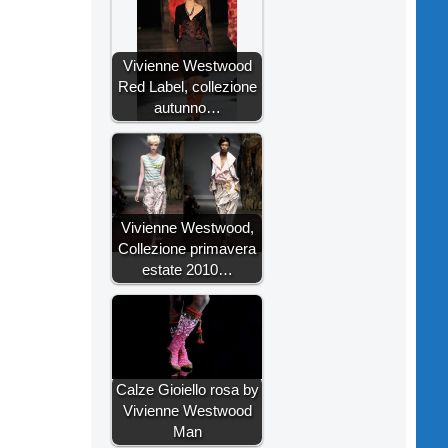
Vivienne Westwood
Red Label, collezione
autunno…
Vivienne Westwood,
Collezione primavera
estate 2010…
Calze Gioiello rosa by
Vivienne Westwood
Man