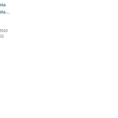
nia
mela…
 2010
011