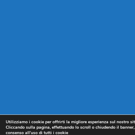
Utilizziamo i cookie per offrirti la migliore esperienza sul nostro si
Cliccando sulla pagina, effettuando lo scroll o chiudendo il banner, 
consenso all’uso di tutti i cookie