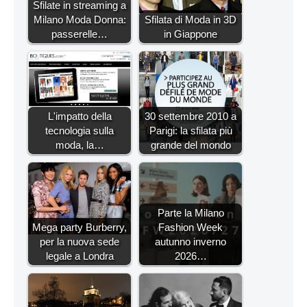
Sfilate in streaming a
Milano Moda Donna:
Sfilata di Moda in 3D
passerelle…
in Giappone
L'impatto della
30 settembre 2010 a
tecnologia sulla
Parigi: la sfilata più
moda, la…
grande del mondo
Parte la Milano
Mega party Burberry,
Fashion Week
per la nuova sede
autunno inverno
legale a Londra
2026…