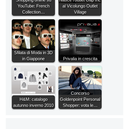
YouTube: French
al Vicolungo Outlet
Collection…
Village
Sfilata di Moda in 3D
in Giappone
Privalia in crescita
Concorso
H&M: catalogo
Goldenpoint Personal
autunno inverno 2010
Shopper: vota le…