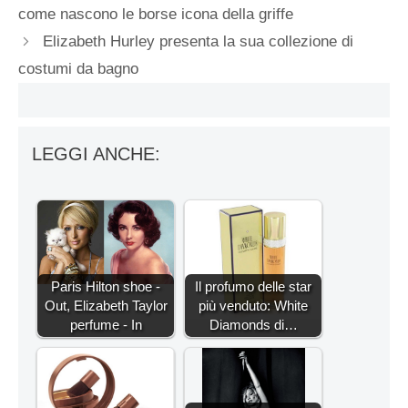
come nascono le borse icona della griffe
Elizabeth Hurley presenta la sua collezione di
costumi da bagno
LEGGI ANCHE:
Paris Hilton shoe -
Il profumo delle star
Out, Elizabeth Taylor
più venduto: White
perfume - In
Diamonds di…