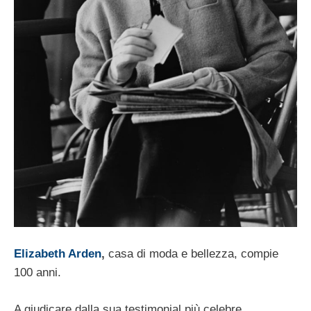
Elizabeth Arden
,
casa di moda e bellezza, compie
100 anni.
A giudicare dalla sua testimonial più celebre,