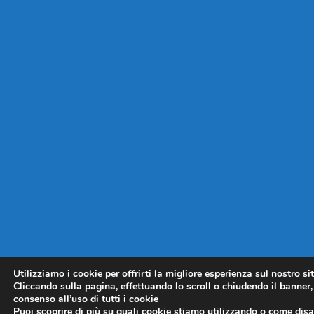
Utilizziamo i cookie per offrirti la migliore esperienza sul nostro si
Cliccando sulla pagina, effettuando lo scroll o chiudendo il banner, 
consenso all’uso di tutti i cookie
Puoi scoprire di più su quali cookie stiamo utilizzando o come disat