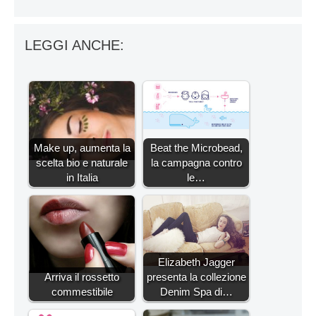
LEGGI ANCHE:
Make up, aumenta la
Beat the Microbead,
scelta bio e naturale
la campagna contro
in Italia
le…
Elizabeth Jagger
Arriva il rossetto
presenta la collezione
commestibile
Denim Spa di…