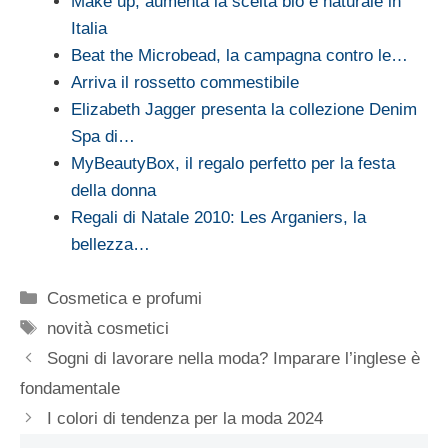
Make up, aumenta la scelta bio e naturale in
Italia
Beat the Microbead, la campagna contro le…
Arriva il rossetto commestibile
Elizabeth Jagger presenta la collezione Denim
Spa di…
MyBeautyBox, il regalo perfetto per la festa
della donna
Regali di Natale 2010: Les Arganiers, la
bellezza…
Categorie
Cosmetica e profumi
Tag
novità cosmetici
Sogni di lavorare nella moda? Imparare l’inglese è
fondamentale
I colori di tendenza per la moda 2024