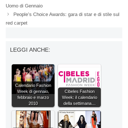
Uomo di Gennaio
People’s Choice Awards: gara di star e di stile sul
red carpet
LEGGI ANCHE:
Calendario Fashion
Week di gennaio,
Cibeles Fashion
febbraio e marzo
Week: il calendario
2010
della settimana…