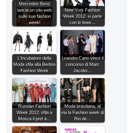
Mercedes-Benz
lancia un sito web
New York Fashion
sulle sue fashion
Week 2012: si parte
week!
con le linee…
L'Incubatore della
Leandro Cano vince il
Moda sfila alla Berlino
concorso di Marc
Fashion Week
Jacobs…
Russian Fashion
Moda brasiliana, al
Week 2012: sfila a
via la Fashion week di
Mosca il pret à…
Rio de…