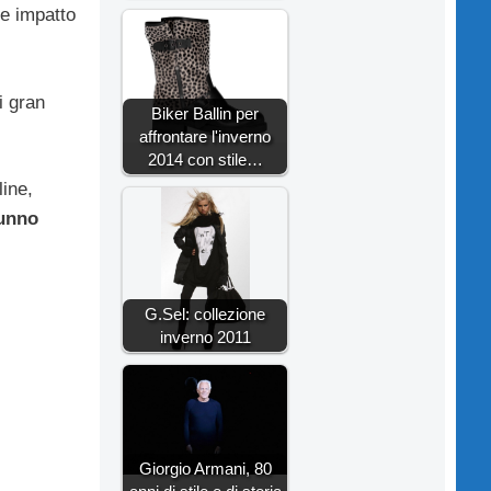
de impatto
i gran
Biker Ballin per
affrontare l'inverno
2014 con stile…
line,
unno
G.Sel: collezione
inverno 2011
Giorgio Armani, 80