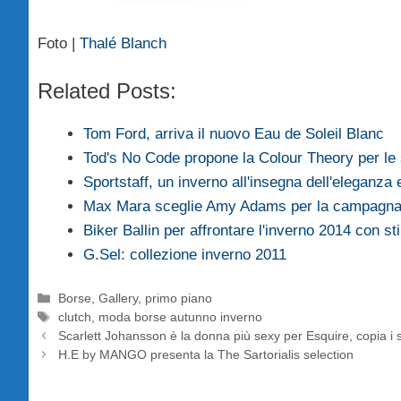
Foto |
Thalé Blanch
Related Posts:
Tom Ford, arriva il nuovo Eau de Soleil Blanc
Tod's No Code propone la Colour Theory per l
Sportstaff, un inverno all'insegna dell'eleganza
Max Mara sceglie Amy Adams per la campagna
Biker Ballin per affrontare l'inverno 2014 con s
G.Sel: collezione inverno 2011
Categorie
Borse
,
Gallery
,
primo piano
Tag
clutch
,
moda borse autunno inverno
Scarlett Johansson è la donna più sexy per Esquire, copia i s
H.E by MANGO presenta la The Sartorialis selection