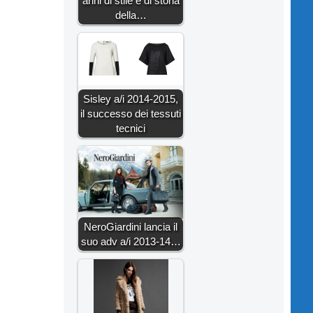
anni di stile e di storia
della…
Sisley a/i 2014-2015,
il successo dei tessuti
tecnici
NeroGiardini lancia il
suo adv a/i 2013-14…