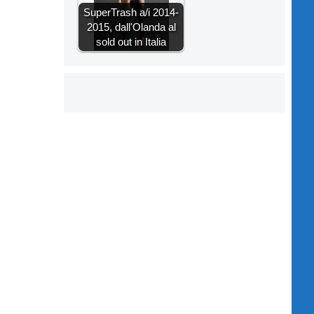
SuperTrash a/i 2014-
2015, dall'Olanda al
sold out in Italia