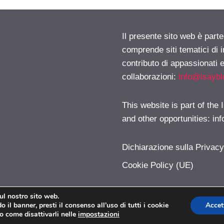
Il presente sito web è parte
comprende siti tematici di
contributo di appassionati e
collaborazioni:
info@isayb
This website is part of the
and other opportunities:
in
Dichiarazione sulla Privac
Cookie Policy (UE)
sul nostro sito web.
 il banner, presti il consenso all’uso di tutti i cookie
Accet
Modalizer.com © 2026. All right reserverd.
o come disattivarli nelle
impostazioni