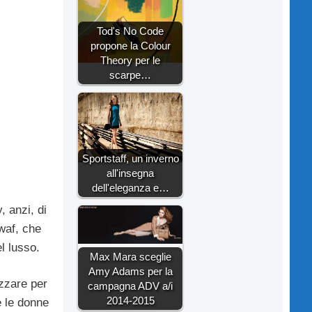
Tod's No Code
propone la Colour
Theory per le
scarpe…
Sportstaff, un inverno
all'insegna
dell'eleganza e…
, anzi, di
awaf, che
el lusso.
Max Mara sceglie
Amy Adams per la
izzare per
campagna ADV a/i
2014-2015
e le donne