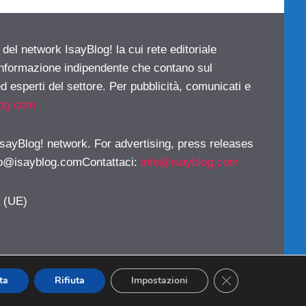
 del network IsayBlog! la cui rete editoriale
 informazione indipendente che contano sul
d esperti del settore. Per pubblicità, comunicati e
log.com
 IsayBlog! network. For advertising, press releases
fo@isayblog.comContattaci
:
info@isayblog.com
y (UE)
CLOSE GDPR CO
ta
Rifiuta
Impostazioni