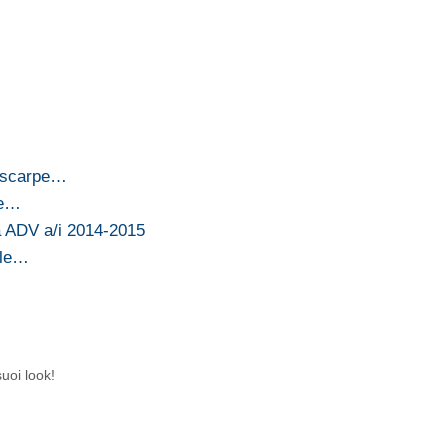
e scarpe…
 e…
 ADV a/i 2014-2015
tile…
uoi look!