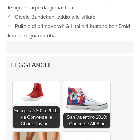
design
,
scarpe da ginnastica
Gisele Bundchen, addio alle sfilate
Pulizie di primavera? Gli italiani buttano ben 5mld
di euro di guardaroba
LEGGI ANCHE:
Scarpe a/i 2015-2016,
da Converse le
San Valentino 2010:
Chuck Taylor…
Converse All Star