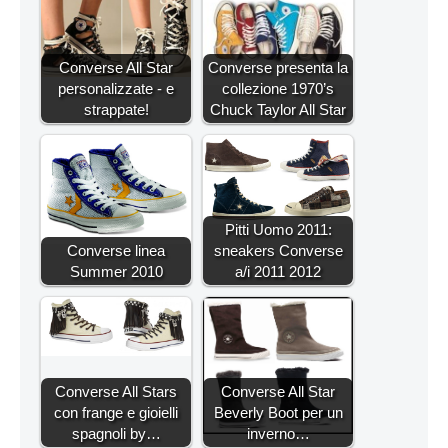
Converse All Star
Converse presenta la
personalizzate - e
collezione 1970’s
strappate!
Chuck Taylor All Star
Pitti Uomo 2011:
Converse linea
sneakers Converse
Summer 2010
a/i 2011 2012
Converse All Stars
Converse All Star
con frange e gioielli
Beverly Boot per un
spagnoli by…
inverno…