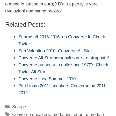
o meno lo stesso in euro)? D’altra parte, le vere
rivoluzioni non hanno prezzo!
Related Posts:
Scarpe a/i 2015-2016, da Converse le Chuck
Taylor…
San Valentino 2010: Converse All Star
Converse All Star personalizzate - e strappate!
Converse presenta la collezione 1970’s Chuck
Taylor All Star
Converse linea Summer 2010
Pitti Uomo 2011: sneakers Converse a/i 2011
2012
Categorie
Scarpe
Tag
Converse sneakers
,
moda anni ottanta
,
moda e