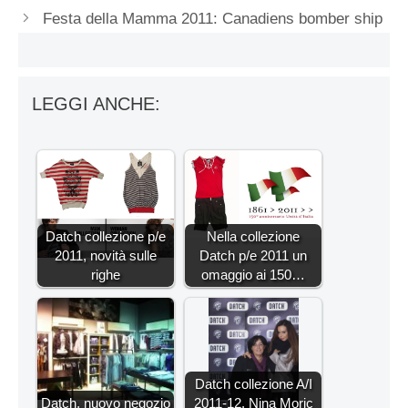
Festa della Mamma 2011: Canadiens bomber ship
LEGGI ANCHE:
Datch collezione p/e
Nella collezione
2011, novità sulle
Datch p/e 2011 un
righe
omaggio ai 150…
Datch collezione A/I
Datch, nuovo negozio
2011-12. Nina Moric