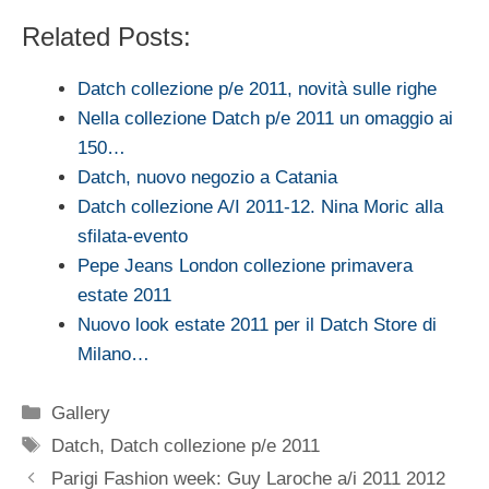
Related Posts:
Datch collezione p/e 2011, novità sulle righe
Nella collezione Datch p/e 2011 un omaggio ai
150…
Datch, nuovo negozio a Catania
Datch collezione A/I 2011-12. Nina Moric alla
sfilata-evento
Pepe Jeans London collezione primavera
estate 2011
Nuovo look estate 2011 per il Datch Store di
Milano…
Categorie
Gallery
Tag
Datch
,
Datch collezione p/e 2011
Parigi Fashion week: Guy Laroche a/i 2011 2012