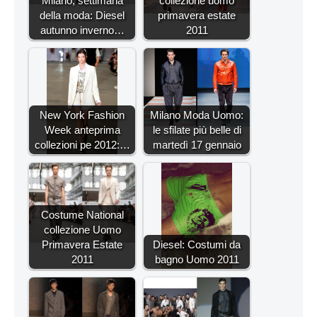
Milano, settimana
collezione uomo
della moda: Diesel
primavera estate
autunno inverno…
2011
New York Fashion
Milano Moda Uomo:
Week anteprima
le sfilate più belle di
collezioni pe 2012:…
martedì 17 gennaio
Costume National
collezione Uomo
Primavera Estate
Diesel: Costumi da
2011
bagno Uomo 2011