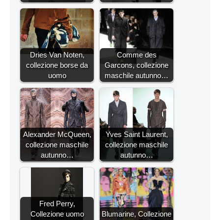
Dries Van Noten,
Comme des
collezione borse da
Garcons, collezione
uomo
maschile autunno…
Alexander McQueen,
Yves Saint Laurent,
collezione maschile
collezione maschile
autunno…
autunno…
Fred Perry,
Collezione uomo
Blumarine, Collezione