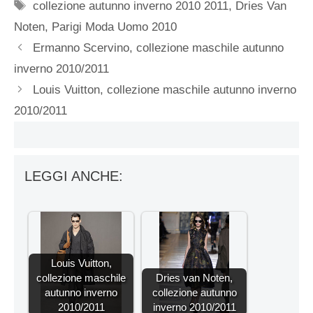
Tag
collezione autunno inverno 2010 2011
,
Dries Van
Noten
,
Parigi Moda Uomo 2010
Ermanno Scervino, collezione maschile autunno
inverno 2010/2011
Louis Vuitton, collezione maschile autunno inverno
2010/2011
LEGGI ANCHE:
Louis Vuitton,
collezione maschile
Dries van Noten,
autunno inverno
collezione autunno
2010/2011
inverno 2010/2011