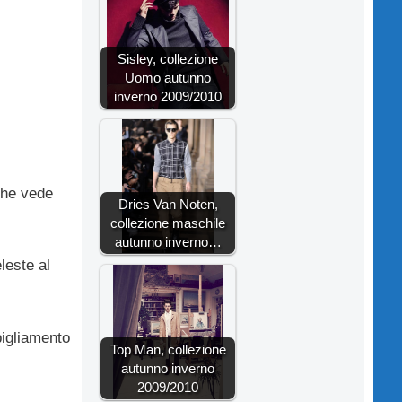
Sisley, collezione
Uomo autunno
inverno 2009/2010
che vede
Dries Van Noten,
collezione maschile
autunno inverno…
leste al
bigliamento
Top Man, collezione
autunno inverno
2009/2010