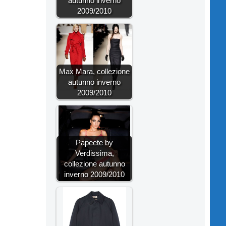
autunno inverno
2009/2010
Max Mara, collezione
autunno inverno
2009/2010
Papeete by
Verdissima,
collezione autunno
inverno 2009/2010