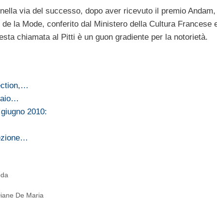
n nella via del successo, dopo aver ricevuto il premio Andam,
de la Mode, conferito dal Ministero della Cultura Francese e
sta chiamata al Pitti è un guon gradiente per la notorietà.
ection,…
naio…
 giugno 2010:
lezione…
oda
Diane De Maria