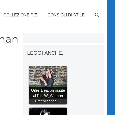
COLLEZIONE P/E
CONSIGLI DI STILE
oman
LEGGI ANCHE:
Giles Deacon ospite
al Pitti W_Woman
Precollection,…