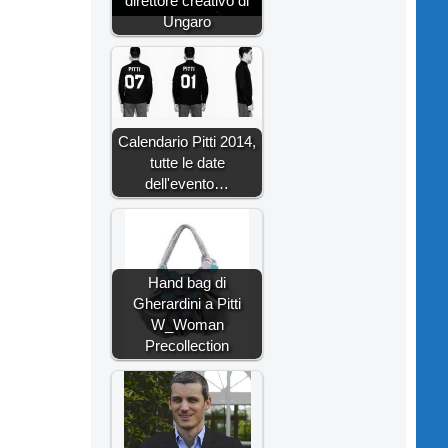
direttore creativo di
Ungaro
Calendario Pitti 2014,
tutte le date
dell'evento…
Hand bag di
Gherardini a Pitti
W_Woman
Precollection