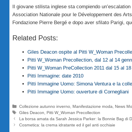
Il giovane stilista inglese sta compiendo un’escalatio
Association Nationale pour le Développement des Arts 
Fondazione Pierre Bergé e dopo aver sfilato Parigi, que
Related Posts:
Giles Deacon ospite al Pitti W_Woman Precoll
Pitti W_Woman Precollection, dal 12 al 14 gen
Pitti W_Woman PreCollection 2011 dal 15 al 18
Pitti Immagine: date 2010
Pitti Immagine Uomo: Simona Ventura e la col
Pitti Immagine Uomo: ouverture di Cornegliani
Categorie
Collezione autunno inverno
,
Manifestazione moda
,
News M
Tag
Giles Deacon
,
Pitti W_Woman Precollection
La borsa amata da Sarah Jessica Parker: la Bonnie Bag di 
Cosmetica: la crema idratante ed il gel anti occhiaie