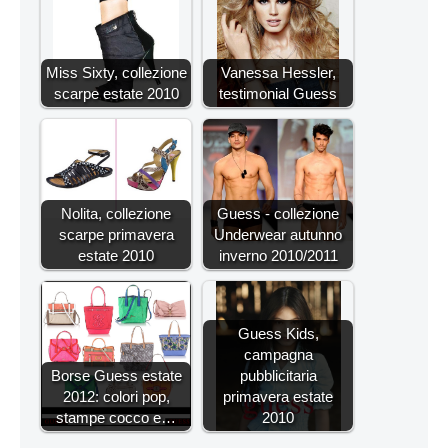
Miss Sixty, collezione
Vanessa Hessler,
scarpe estate 2010
testimonial Guess
Nolita, collezione
Guess - collezione
scarpe primavera
Underwear autunno
estate 2010
inverno 2010/2011
Guess Kids,
campagna
Borse Guess estate
pubblicitaria
2012: colori pop,
primavera estate
stampe cocco e…
2010