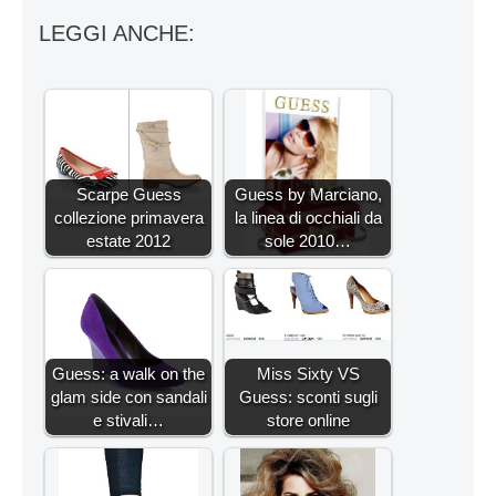
LEGGI ANCHE:
Scarpe Guess
Guess by Marciano,
collezione primavera
la linea di occhiali da
estate 2012
sole 2010…
Guess: a walk on the
Miss Sixty VS
glam side con sandali
Guess: sconti sugli
e stivali…
store online